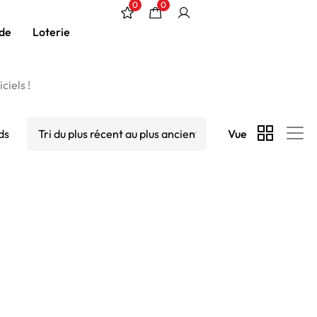
0
0
de
Loterie
ciels !
ds
Vue