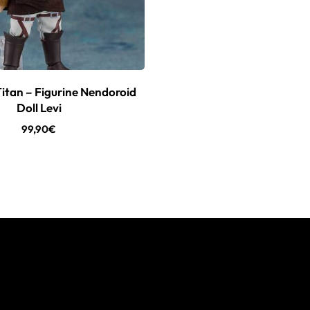
Titan – Figurine Nendoroid
Doll Levi
99,90
€