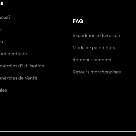
ns
nous?
FAQ
er
Expédition et livraison
ro
Mode de paiements
onfidentialité
Remboursements
nérales d'Utilisation
Retours marchandises
énérales de Vente
ales