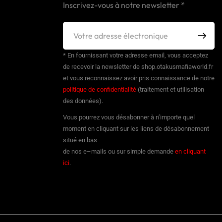
Inscrivez-vous à notre newsletter *
* En fournissant votre adresse email, vous acceptez
de recevoir la newsletter de shop.otakusmafiaworld.fr
et vous reconnaissez avoir pris connaissance de notre
politique de confidentialité
(traitement et utilisation
des données).
Vous pourrez vous désabonner à n’importe quel
moment en cliquant sur les liens de désabonnement
situé en bas
de nos e–mails ou sur simple demande
en cliquant
ici
.