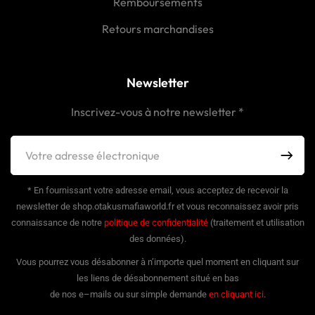
Remboursements
Retours marchandises
Newsletter
Inscrivez-vous à notre newsletter *
* En fournissant votre adresse email, vous acceptez de recevoir la
newsletter de shop.otakusmafiaworld.fr et vous reconnaissez avoir pris
connaissance de notre
politique de confidentialité
(traitement et utilisation
des données).
Vous pourrez vous désabonner à n’importe quel moment en cliquant sur
les liens de désabonnement situé en bas
de nos e–mails ou sur simple demande
en cliquant ici
.