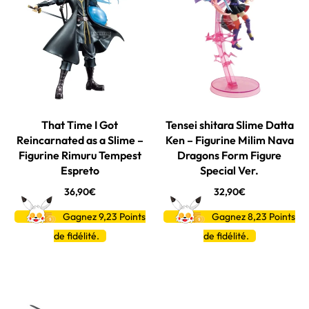
That Time I Got
Tensei shitara Slime Datta
Reincarnated as a Slime –
Ken – Figurine Milim Nava
Figurine Rimuru Tempest
Dragons Form Figure
Espreto
Special Ver.
36,90
€
32,90
€
Gagnez 9,23
Points
Gagnez 8,23
Points
de fidélité.
de fidélité.