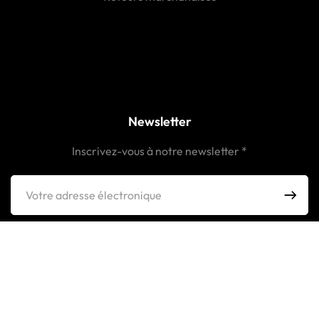
Newsletter
Inscrivez-vous à notre newsletter *
* En fournissant votre adresse email, vous acceptez de recevoir la
newsletter de shop.otakusmafiaworld.fr et vous reconnaissez avoir pris
connaissance de notre
politique de confidentialité
(traitement et utilisation
des données).
Vous pourrez vous désabonner à n’importe quel moment en cliquant sur