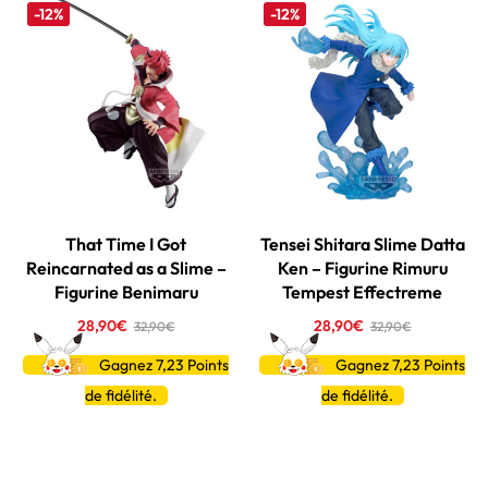
-12%
-12%
That Time I Got
Tensei Shitara Slime Datta
Reincarnated as a Slime –
Ken – Figurine Rimuru
Figurine Benimaru
Tempest Effectreme
28,90
€
28,90
€
32,90
€
32,90
€
Gagnez 7,23
Points
Gagnez 7,23
Points
de fidélité.
de fidélité.