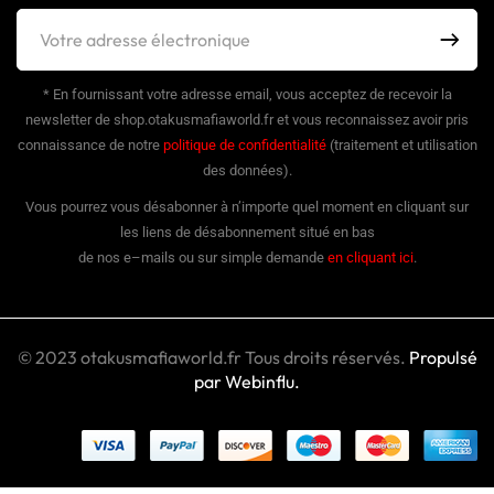
* En fournissant votre adresse email, vous acceptez de recevoir la
newsletter de shop.otakusmafiaworld.fr et vous reconnaissez avoir pris
connaissance de notre
politique de confidentialité
(traitement et utilisation
des données).
Vous pourrez vous désabonner à n’importe quel moment en cliquant sur
les liens de désabonnement situé en bas
de nos e–mails ou sur simple demande
en cliquant ici
.
© 2023 otakusmafiaworld.fr Tous droits réservés.
Propulsé
par Webinflu.