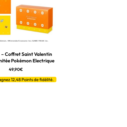
 Coffret Saint Valentin
imitée Pokémon Electrique
49,90
€
gnez 12,48
Points de fidélité.