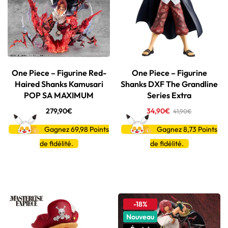
One Piece – Figurine Red-
One Piece – Figurine
Haired Shanks Kamusari
Shanks DXF The Grandline
POP SA MAXIMUM
Series Extra
279,90
€
34,90
€
41,90
€
Gagnez 69,98
Points
Gagnez 8,73
Points
de fidélité.
de fidélité.
-18%
Nouveau