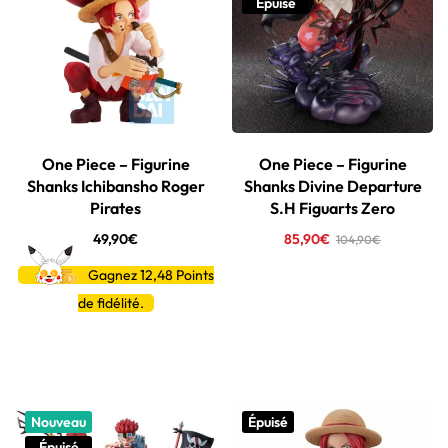
Épuisé
One Piece – Figurine
One Piece – Figurine
Shanks Ichibansho Roger
Shanks Divine Departure
Pirates
S.H Figuarts Zero
49,90
€
85,90
€
104,90
€
Gagnez 12,48
Points
de fidélité.
Nouveau
Épuisé
Épuisé