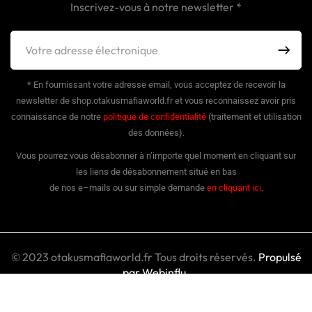
Inscrivez-vous à notre newsletter *
* En fournissant votre adresse email, vous acceptez de recevoir la
newsletter de shop.otakusmafiaworld.fr et vous reconnaissez avoir pris
connaissance de notre
politique de confidentialité
(traitement et utilisation
des données).
Vous pourrez vous désabonner à n’importe quel moment en cliquant sur
les liens de désabonnement situé en bas
de nos e–mails ou sur simple demande
en cliquant ici
.
© 2023 otakusmafiaworld.fr Tous droits réservés.
Propulsé
par Webinflu.