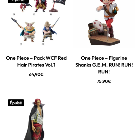
One Piece – Pack WCF Red
One Piece – Figurine
Hair Pirates Vol.1
Shanks G.E.M. RUN! RUN!
RUN!
64,90
€
75,90
€
Épuisé