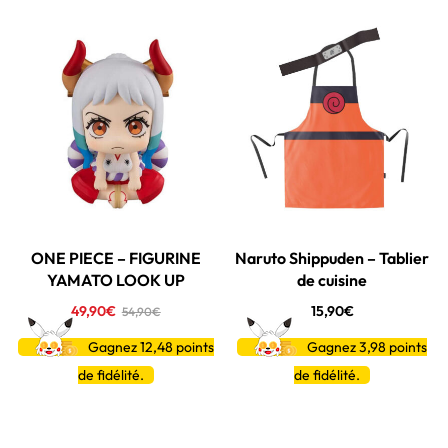
-9%
Nouveau
Épuisé
Épuisé
ONE PIECE – FIGURINE
Naruto Shippuden – Tablier
YAMATO LOOK UP
de cuisine
49,90
€
15,90
€
54,90
€
Gagnez 12,48
points
Gagnez 3,98
points
de fidélité.
de fidélité.