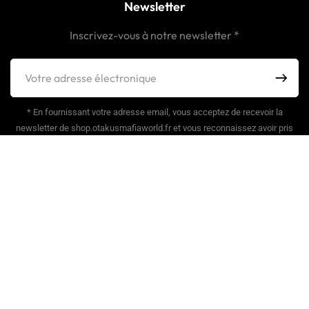
Newsletter
Inscrivez-vous à notre newsletter *
* En fournissant votre adresse email, vous acceptez de recevoir la
newsletter de shop.otakusmafiaworld.fr et vous reconnaissez avoir pris
connaissance de notre
politique de confidentialité
(traitement et utilisation
des données).
Vous pourrez vous désabonner à n’importe quel moment en cliquant sur
les liens de désabonnement situé en bas
de nos e–mails ou sur simple demande
en cliquant ici
.
© 2023 otakusmafiaworld.fr Tous droits réservés.
Propulsé